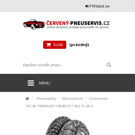
Přihlásit se
Košík
(prázdný)
MENU
Pneumatiky
Motocyklové
Continental
TKC 80 TWINDURO 140/80 D17 69Q TL M+S