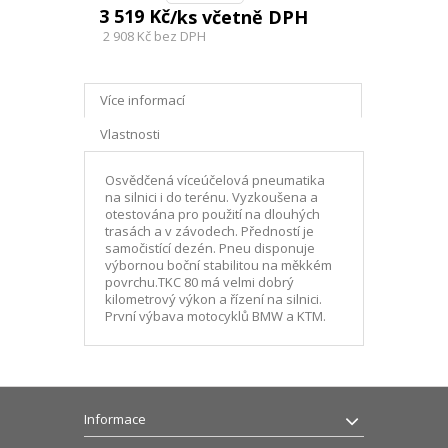
3 519 Kč
/ks včetně DPH
2 908 Kč
bez DPH
Více informací
Vlastnosti
Osvědčená víceúčelová pneumatika
na silnici i do terénu. Vyzkoušena a
otestována pro použití na dlouhých
trasách a v závodech. Předností je
samočistící dezén. Pneu disponuje
výbornou boční stabilitou na měkkém
povrchu.TKC 80 má velmi dobrý
kilometrový výkon a řízení na silnici.
První výbava motocyklů BMW a KTM.
Informace