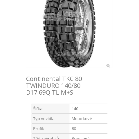
Continental TKC 80
TWINDURO 140/80
D17 69Q TL M+S
Šířka:
140
Typ vozidla:
Motorkové
Profil:
80
Třída výrobců:
Premiová