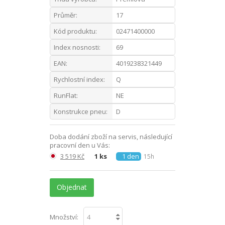
Průměr:
17
Kód produktu:
02471400000
Index nosnosti:
69
EAN:
4019238321449
Rychlostní index:
Q
RunFlat:
NE
Konstrukce pneu:
D
Doba dodání zboží na servis, následující
pracovní den u Vás:
3 519 Kč
1 ks
1 den
15h
Objednat
Množství: