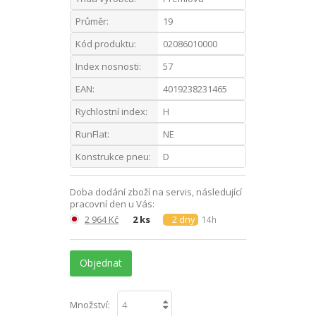
Průměr:
19
Kód produktu:
02086010000
Index nosnosti:
57
EAN:
4019238231465
Rychlostní index:
H
RunFlat:
NE
Konstrukce pneu:
D
Doba dodání zboží na servis, následující
pracovní den u Vás:
2 964 Kč
2 ks
2 dny
14h
Objednat
Množství: