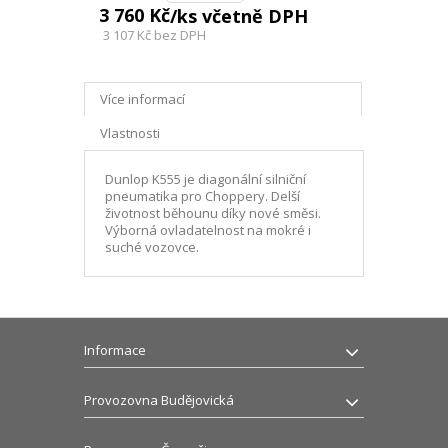
3 760 Kč
/ks včetně DPH
3 107 Kč
bez DPH
Více informací
Vlastnosti
Dunlop K555 je diagonální silniční
pneumatika pro Choppery. Delší
životnost běhounu díky nové směsi.
Výborná ovladatelnost na mokré i
suché vozovce.
Informace
Provozovna Budějovická