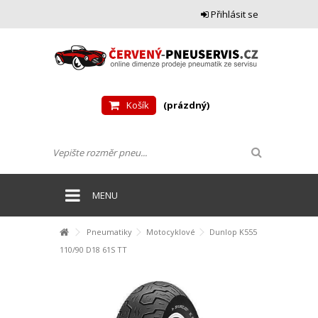
Přihlásit se
Košík
(prázdný)
MENU
Pneumatiky
Motocyklové
Dunlop K555
110/90 D18 61S TT