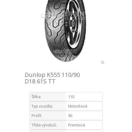
Dunlop K555 110/90
D18 61S TT
Šířka:
110
Typ vozidla:
Motorkové
Profil:
90
Třída výrobců:
Premiová