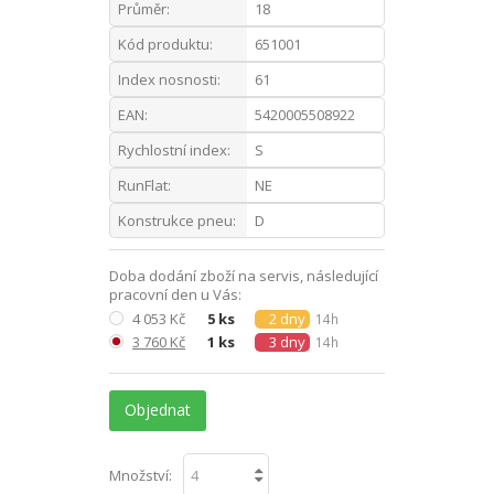
Průměr:
18
Kód produktu:
651001
Index nosnosti:
61
EAN:
5420005508922
Rychlostní index:
S
RunFlat:
NE
Konstrukce pneu:
D
Doba dodání zboží na servis, následující
pracovní den u Vás:
4 053 Kč
5 ks
2 dny
14h
3 760 Kč
1 ks
3 dny
14h
Objednat
Množství: