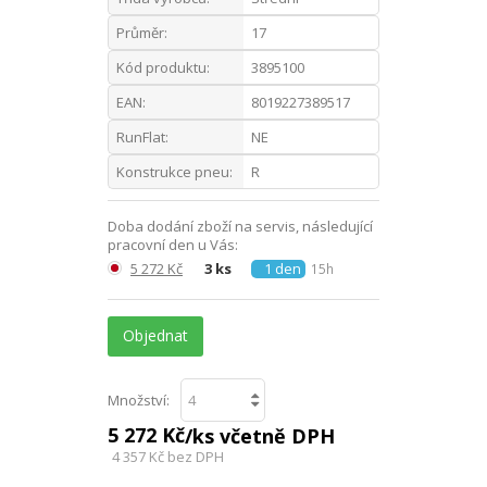
Průměr:
17
Kód produktu:
3895100
EAN:
8019227389517
RunFlat:
NE
Konstrukce pneu:
R
Doba dodání zboží na servis, následující
pracovní den u Vás:
5 272 Kč
3 ks
1 den
15h
Objednat
Množství:
5 272 Kč
/ks včetně DPH
4 357 Kč
bez DPH