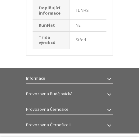
Doplňující
TL NHS
informace
RunFlat
NE
Třída
Střed
výrobců
Informace
Provozovna Budějovická
Provozovna Černošice
Provozovna Černošice II