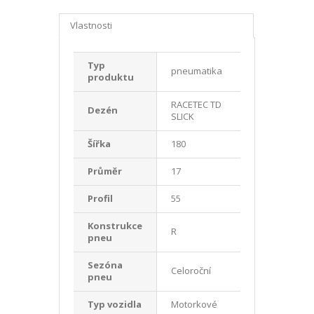
Vlastnosti
Typ
pneumatika
produktu
RACETEC TD
Dezén
SLICK
Šířka
180
Průměr
17
Profil
55
Konstrukce
R
pneu
Sezóna
Celoroční
pneu
Typ vozidla
Motorkové