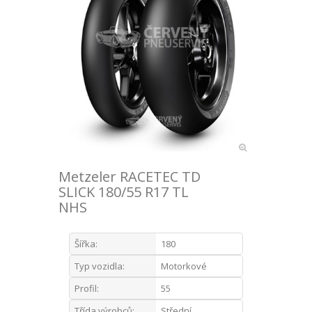
Metzeler RACETEC TD
SLICK 180/55 R17 TL
NHS
Šířka:
180
Typ vozidla:
Motorkové
Profil:
55
Třída výrobců:
Střední