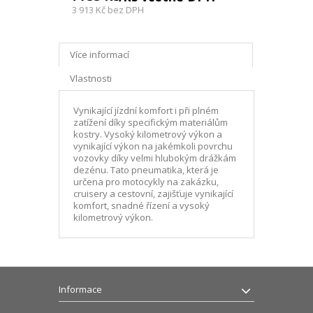
3 913 Kč
bez DPH
Více informací
Vlastnosti
Vynikající jízdní komfort i při plném
zatížení díky specifickým materiálům
kostry. Vysoký kilometrový výkon a
vynikající výkon na jakémkoli povrchu
vozovky díky velmi hlubokým drážkám
dezénu. Tato pneumatika, která je
určena pro motocykly na zakázku,
cruisery a cestovní, zajišťuje vynikající
komfort, snadné řízení a vysoký
kilometrový výkon.
Informace