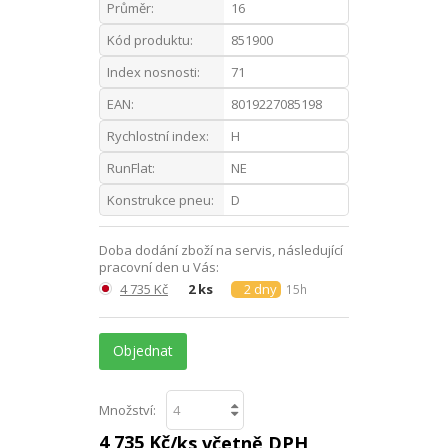
Průměr:
16
Kód produktu:
851900
Index nosnosti:
71
EAN:
8019227085198
Rychlostní index:
H
RunFlat:
NE
Konstrukce pneu:
D
Doba dodání zboží na servis, následující
pracovní den u Vás:
4 735 Kč
2 ks
2 dny
15h
Objednat
Množství:
4 735 Kč
/ks včetně DPH