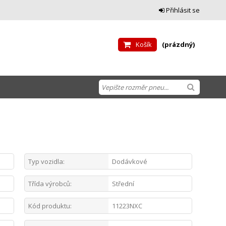
Přihlásit se
Košík
(prázdný)
Typ vozidla:
Dodávkové
Třída výrobců:
Střední
Kód produktu:
11223NXC