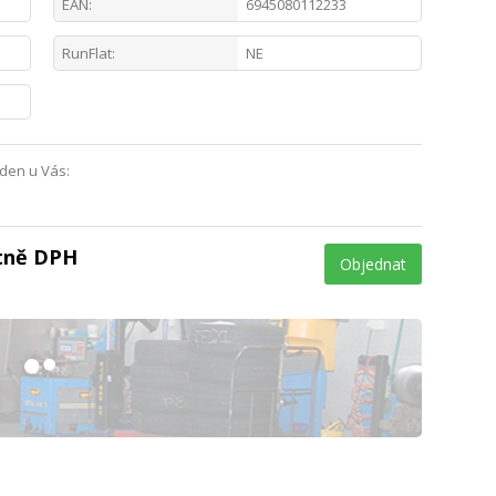
EAN:
6945080112233
RunFlat:
NE
 den u Vás:
etně DPH
Objednat