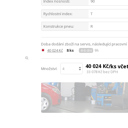
Index nosnosti:
90
Rychlostní index:
T
Konstrukce pneu:
R
Doba dodání zboží na servis, následující pracovní
40 024 Kč
8 ks
4-6 dní
9h
40 024 Kč
/ks vč
Množství:
33 078 Kč
bez DPH