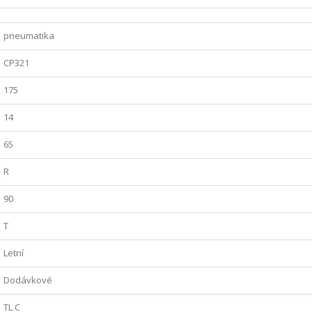
pneumatika
CP321
175
14
65
R
90
T
Letní
Dodávkové
TL C