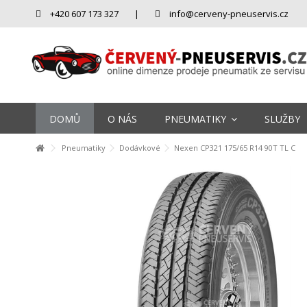
+420 607 173 327
|
info@cerveny-pneuservis.cz
DOMŮ
O NÁS
PNEUMATIKY
SLUŽBY
Pneumatiky
Dodávkové
Nexen CP321 175/65 R14 90T TL C