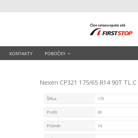
KONTAKTY
POBOČKY
Nexen CP321 175/65 R14 90T TL C
Šířka:
175
Profil:
65
Průměr:
14