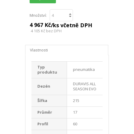
Množství:
4 967 Kč
/ks včetně DPH
4 105 Kč
bez DPH
Vlastnosti
Typ
pneumatika
produktu
DURAVIS ALL
Dezén
SEASON EVO
Šířka
215
Průměr
17
Profil
60