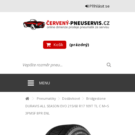
Přihlásit se
Košík
(prázdný)
MENU
Pneumatiky
Dodávkové
Bridgestone
DURAVIS ALL SEASON EVO 215/60 R17 109T TL C M+S
3PMSF 8PR ENL