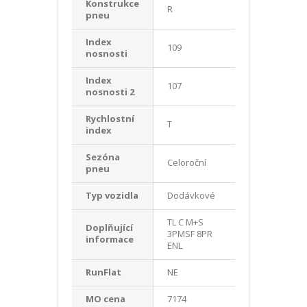
Konstrukce
R
pneu
Index
109
nosnosti
Index
107
nosnosti 2
Rychlostní
T
index
Sezóna
Celoroční
pneu
Typ vozidla
Dodávkové
TL C M+S
Doplňující
3PMSF 8PR
informace
ENL
RunFlat
NE
MO cena
7174