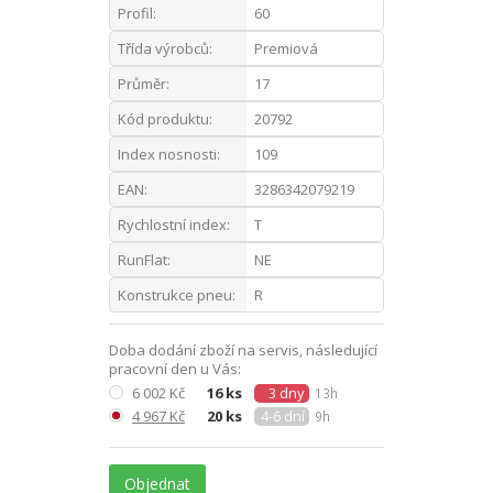
Profil:
60
Třída výrobců:
Premiová
Průměr:
17
Kód produktu:
20792
Index nosnosti:
109
EAN:
3286342079219
Rychlostní index:
T
RunFlat:
NE
Konstrukce pneu:
R
Doba dodání zboží na servis, následující
pracovní den u Vás:
6 002 Kč
16 ks
3 dny
13h
4 967 Kč
20 ks
4-6 dní
9h
Objednat