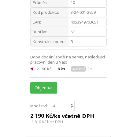
Průměr:
10
Kód produktu:
3-24-001-2959
EAN:
4053949703651
RunFlat:
NE
Konstrukce pneu:
B
Doba dodání zboží na servis, následující
pracovní den u Vás:
2 190 Kč
8 ks
4-6 dní
9h
Objednat
Množství:
2 190 Kč
/ks včetně DPH
1 810 Kč
bez DPH