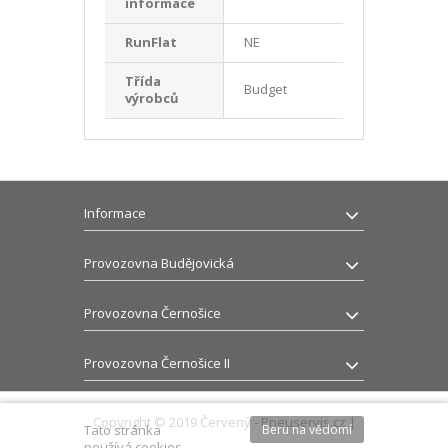
informace
RunFlat
NE
Třída
Budget
výrobců
Informace
Provozovna Budějovická
Provozovna Černošice
Provozovna Černošice II
Copyright © 2019 Červený - Pneuservis.cz |
Tato stránka
Beru na vědomí
používá cookies