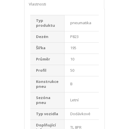
Vlastnosti
Typ
pneumatika
produktu
Dezén
P823
Šířka
195
Průměr
10
Profil
50
Konstrukce
B
pneu
Sezóna
Letní
pneu
Typ vozidla
Dodávkové
Doplňující
TL 8PR