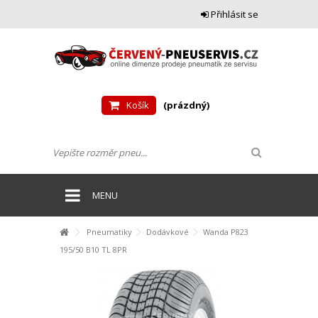
Přihlásit se
Košík
(prázdný)
MENU
Pneumatiky
Dodávkové
Wanda P823
195/50 B10 TL 8PR