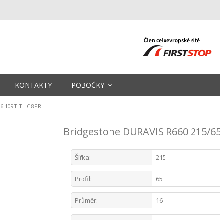
KONTAKTY
POBOČKY
6 109T TL C 8PR
Bridgestone DURAVIS R660 215/65
Šířka:
215
Profil:
65
Průměr:
16