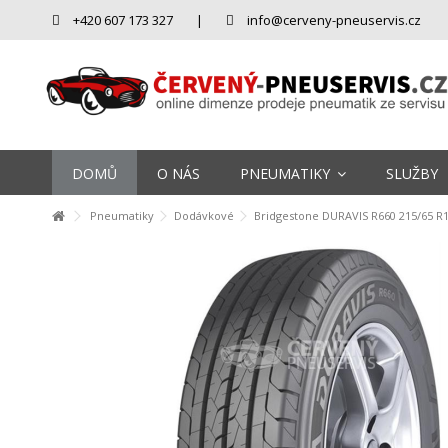
+420 607 173 327
|
info@cerveny-pneuservis.cz
DOMŮ
O NÁS
PNEUMATIKY
SLUŽBY
Pneumatiky
Dodávkové
Bridgestone DURAVIS R660 215/65 R1