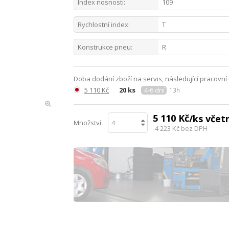
Index nosnosti:
109
Rychlostní index:
T
Konstrukce pneu:
R
Doba dodání zboží na servis, následující pracovní
5 110 Kč
20 ks
4-6 dní
13h
5 110 Kč
/ks vče
Množství:
4 223 Kč
bez DPH