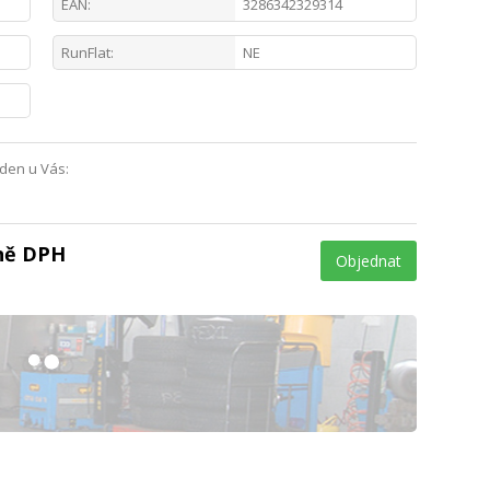
EAN:
3286342329314
RunFlat:
NE
 den u Vás:
tně DPH
Objednat